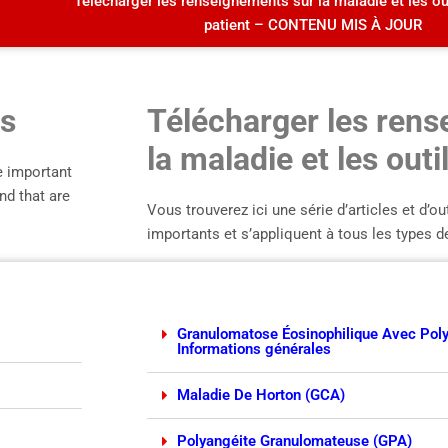
Télécharger les renseignements sur la maladie et les ou
patient – CONTENU MIS À JOUR
ls
Télécharger les ren
la maladie et les outi
re important
nd that are
Vous trouverez ici une série d’articles et d’ou
importants et s’appliquent à tous les types 
Granulomatose Éosinophilique Avec Pol
Informations générales
Maladie De Horton (GCA)
Polyangéite Granulomateuse (GPA)