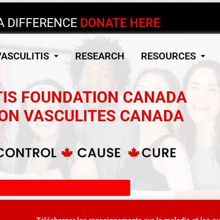
A DIFFERENCE
DONATE HERE
ASCULITIS
RESEARCH
RESOURCES
TIS FOUNDATION CANADA
ON VASCULITES CANADA
ve to the Matt Zupanc Memorial Fund