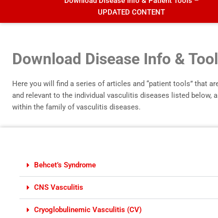
Download Disease Info & Patient Tools –
UPDATED CONTENT
Download Disease Info & Too
Here you will find a series of articles and “patient tools” that a
and relevant to the individual vasculitis diseases listed below, a
within the family of vasculitis diseases.
Behcet’s Syndrome
CNS Vasculitis
Cryoglobulinemic Vasculitis (CV)