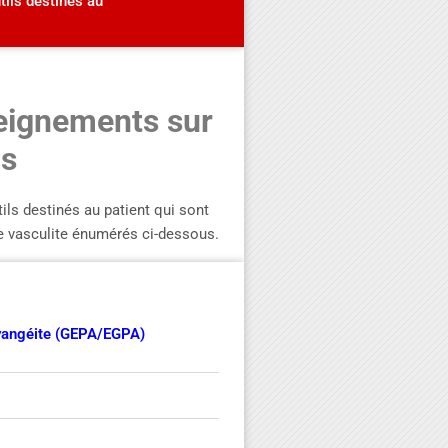
tils destinés au
seignements sur
ls
tils destinés au patient qui sont
de vasculite énumérés ci-dessous.
yangéite (GEPA/EGPA)